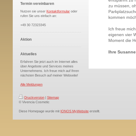
entspannt zu 
Termin vereinbaren
zu müssen, o
Parkplatzsuch
Nutzen sie unser
Kontaktformular
oder
rufen Sie uns einfach an:
kommen möch
+49 30 72323345
Ich freue mich
eigenen vier 
Aktion
Moment die He
Ihre Susanne
Aktuelles
Erfahren Sie jetzt auch im Internet alles
über Angebote und Services meines
Unternehmens. Ich freue mich auf Ihren
nächsten Besuch auf meiner Webseite!
Alle Meldungen
Druckversion
|
Sitemap
© Vivencia Cosmetic
Diese Homepage wurde mit
IONOS MyWebsite
erstellt.