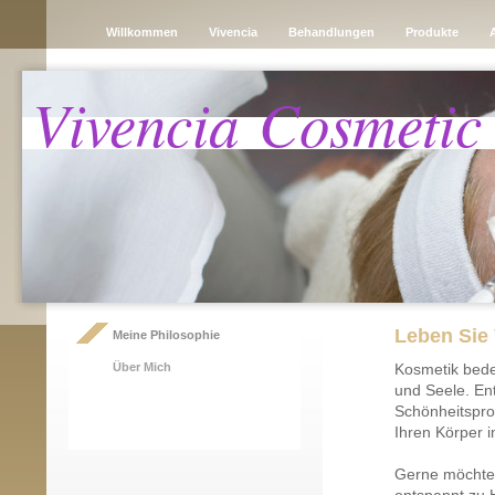
Willkommen
Vivencia
Behandlungen
Produkte
Vivencia Cosmetic
Leben Sie 
Meine Philosophie
Über Mich
Kosmetik bede
und Seele. En
Schönheitspro
Ihren Körper 
Gerne möchte 